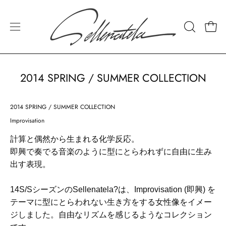
Skip
to
content
Open
Open
OPEN
SEARCH
navigation
BAR
menu
2014 SPRING / SUMMER COLLECTION
2014 SPRING / SUMMER COLLECTION
Improvisation
計算と偶然から生まれる化学反応。
即興で奏でる音楽のように型にとらわれずに自由に生み
出す表現。
14S/SシーズンのSellenatela?は、Improvisation (即興) を
テーマに型にとらわれない生き方をする女性像をイメー
ジしました。自由なリズムを感じるようなコレクション